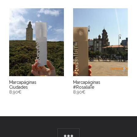
Marcapáginas
Marcapáginas
Ciudades
#RosalíaTe
8,90
€
8,90
€
SELECCIONAR OPCIONES
AÑADIR AL CARRITO
Entrega Estimada entre
Entrega Estimada entre
11/08/2026 - 13/08/2026
11/08/2026 - 13/08/2026