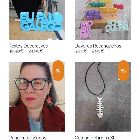
Textos Decorativos
Llaveros Retranqueiros
19,90
€
–
24,90
€
5,00
€
–
9,90
€
SELECCIONAR OPCIONES
SELECCIONAR OPCIONES
Entrega Estimada entre
Entrega Estimada entre
10/08/2026 - 12/08/2026
10/08/2026 - 12/08/2026
Pendientes Zocos
Colgante Sardina XL