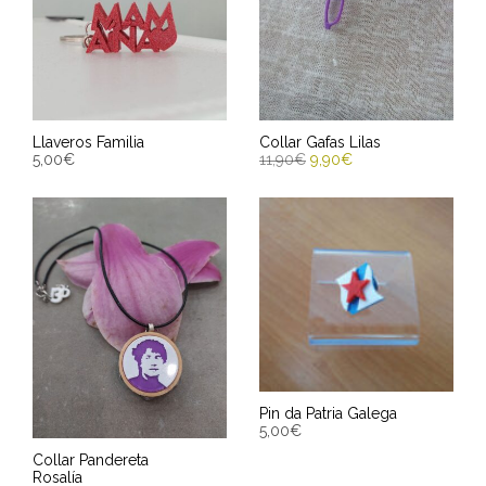
Llaveros Familia
Collar Gafas Lilas
5,00
€
11,90
€
9,90
€
SELECCIONAR OPCIONES
AÑADIR AL CARRITO
Entrega Estimada entre
Entrega Estimada entre
10/08/2026 - 12/08/2026
10/08/2026 - 12/08/2026
Pin da Patria Galega
5,00
€
Collar Pandereta
AÑADIR AL CARRITO
Rosalía