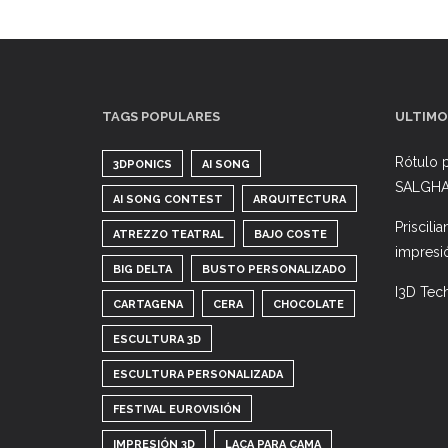
TAGS POPULARES
ULTIMO
Rótulo p
3DPONICS
AI SONG
SALGH
AI SONG CONTEST
ARQUITECTURA
Priscili
ATREZZO TEATRAL
BAJO COSTE
impresi
BIG DELTA
BUSTO PERSONALIZADO
I3D Tec
CARTAGENA
CERA
CHOCOLATE
ESCULTURA 3D
ESCULTURA PERSONALIZADA
FESTIVAL EUROVISIÓN
IMPRESIÓN 3D
LACA PARA CAMA