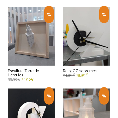
Escultura Torre de
Reloj GZ sobremesa
Hércules
24,90
€
19,90
€
39,90
€
34,90
€
AÑADIR AL CARRITO
AÑADIR AL CARRITO
Entrega Estimada entre
Entrega Estimada entre
11/08/2026 - 13/08/2026
11/08/2026 - 13/08/2026