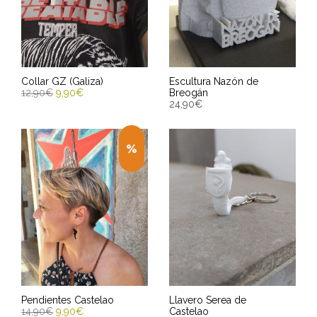
Collar GZ (Galiza)
Escultura Nazón de
12,90
€
9,90
€
Breogán
24,90
€
SELECCIONAR OPCIONES
AÑADIR AL CARRITO
Entrega Estimada entre
Entrega Estimada entre
13/08/2026 - 15/08/2026
13/08/2026 - 15/08/2026
Pendientes Castelao
Llavero Serea de
14,90
€
9,90
€
Castelao