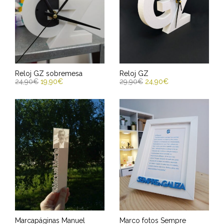
Reloj GZ sobremesa
Reloj GZ
24,90
€
19,90
€
29,90
€
24,90
€
AÑADIR AL CARRITO
SELECCIONAR OPCIONES
Entrega Estimada entre
Entrega Estimada entre
13/08/2026 - 15/08/2026
13/08/2026 - 15/08/2026
Marcapáginas Manuel
Marco fotos Sempre