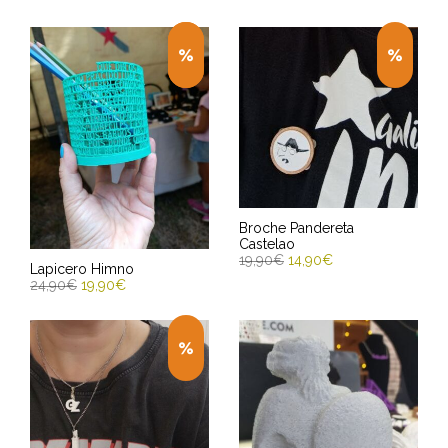
Broche Pandereta
Castelao
19,90
€
14,90
€
Lapicero Himno
24,90
€
19,90
€
AÑADIR AL CARRITO
AÑADIR AL CARRITO
Entrega Estimada entre
13/08/2026 - 15/08/2026
Entrega Estimada entre
13/08/2026 - 15/08/2026