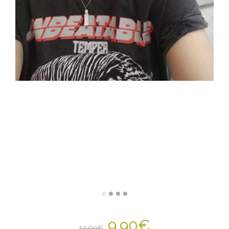
9,90
€
12,90
€