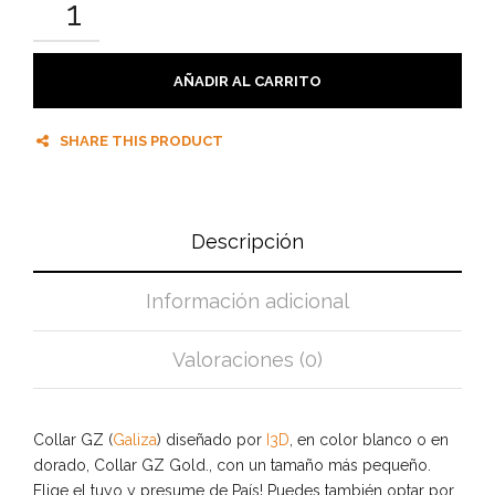
AÑADIR AL CARRITO
SHARE THIS PRODUCT
Descripción
Información adicional
Valoraciones (0)
Collar GZ (
Galiza
) diseñado por
I3D
, en color blanco o en
dorado, Collar GZ Gold., con un tamaño más pequeño.
Elige el tuyo y presume de País! Puedes también optar por