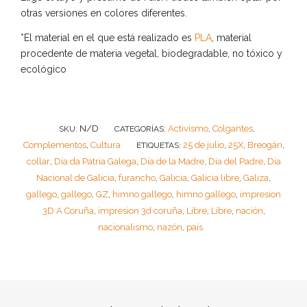
otras versiones en colores diferentes.
*El material en el que está realizado es
PLA
, material
procedente de materia vegetal, biodegradable, no tóxico y
ecológico
N/D
Activismo
Colgantes
SKU:
CATEGORÍAS:
,
,
Complementos
Cultura
25 de julio
25X
Breogán
,
ETIQUETAS:
,
,
,
collar
Día da Patria Galega
Día de la Madre
Día del Padre
Día
,
,
,
,
Nacional de Galicia
furancho
Galicia
Galicia libre
Galiza
,
,
,
,
,
gallego
gallego
GZ
himno gallego
himno gallego
impresion
,
,
,
,
,
3D A Coruña
impresion 3d coruña
Libre
Libre
nación
,
,
,
,
,
nacionalismo
nazón
país
,
,