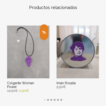
Productos relacionados
Colgante Woman
Imán Rosalía
Power
9,90
€
14,90
€
11,90
€
SELECCIONAR OPCIONES
SELECT OPTIONS
Entrega Estimada entre