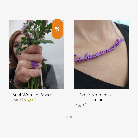
Anel Woman Power
Colar No bico un
12,90
€
9,90
€
cantar
14,90
€
SELECCIONAR OPCIONES
AÑADIR AL CARRITO
Entrega Estimada entre
Entrega Estimada entre
12/08/2026 - 14/08/2026
12/08/2026 - 14/08/2026