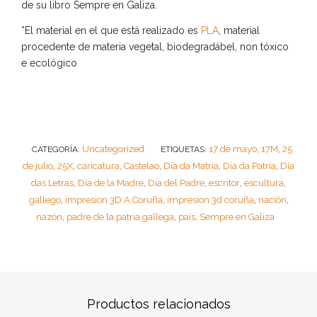
de su libro Sempre en Galiza.
*El material en el que está realizado es
PLA
, material
procedente de materia vegetal, biodegradábel, non tóxico
e ecológico
Uncategorized
17 de mayo
17M
25
CATEGORÍA:
ETIQUETAS:
,
,
de julio
25X
caricatura
Castelao
Día da Matria
Día da Patría
Día
,
,
,
,
,
,
das Letras
Día de la Madre
Día del Padre
escritor
escultura
,
,
,
,
,
gallego
impresion 3D A Coruña
impresion 3d coruña
nación
,
,
,
,
nazón
padre de la patria gallega
país
Sempre en Galiza
,
,
,
Productos relacionados