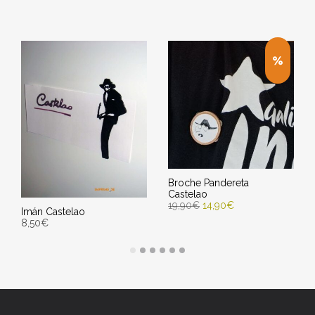
Broche Pandereta
Castelao
19,90
€
14,90
€
Imán Castelao
8,50
€
AÑADIR AL CARRITO
AÑADIR AL CARRITO
Entrega Estimada entre
12/08/2026 - 14/08/2026
Entrega Estimada entre
12/08/2026 - 14/08/2026