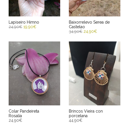
Lapiseiro Himno
Baixorrelevo Serea de
24,90
€
19,90
€
Castelao
34,90
€
24,90
€
ENGADIR AO CARRIÑO
ENGADIR AO CARRIÑO
Entrega Estimada entre
Entrega Estimada entre
13/08/2026 - 15/08/2026
13/08/2026 - 15/08/2026
Colar Pandeireta
Brincos Vieira con
Rosalía
porcelana
24,90
€
44,90
€