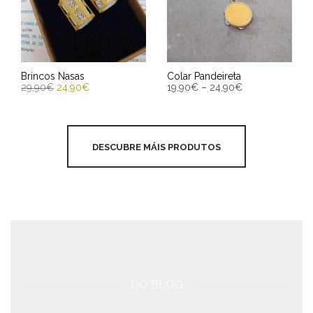
Brincos Nasas
Colar Pandeireta
29,90
€
24,90
€
19,90
€
–
24,90
€
ENGADIR AO CARRIÑO
SELECCIONAR OPCIÓNS
Entrega Estimada entre
Entrega Estimada entre
DESCUBRE MÁIS PRODUTOS
13/08/2026 - 15/08/2026
13/08/2026 - 15/08/2026
DO BLOG