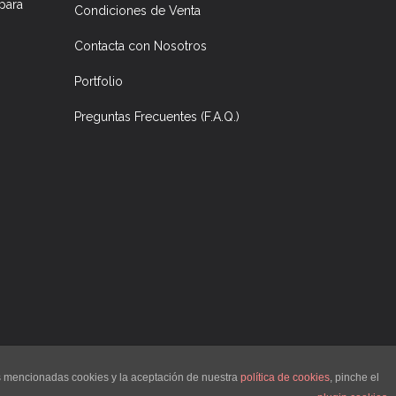
para
Condiciones de Venta
Contacta con Nosotros
Portfolio
Preguntas Frecuentes (F.A.Q.)
©
imprimetresde.com
- impresión en tres dimensiones
as mencionadas cookies y la aceptación de nuestra
política de cookies
, pinche el