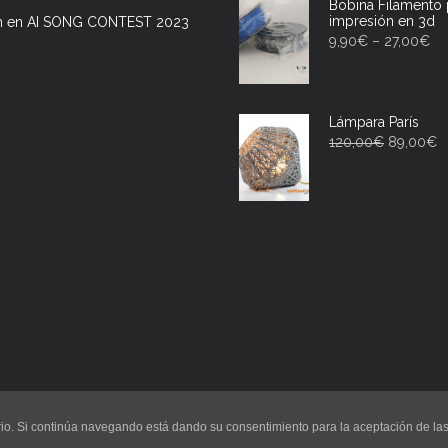
Bobina Filamento 
impresión en 3d
h en AI SONG CONTEST 2023
9,90
€
–
27,00
€
Lámpara París
120,00
€
89,00
€
uario. Si continúa navegando está dando su consentimiento para la aceptación de l