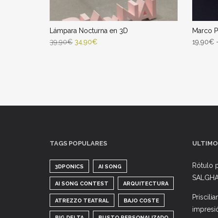
Lámpara Nocturna en 3D
Marco P
39,90
€
34,90
€
19,90
€
SELECT OPTIONS
SELEC
Entrega Estimada entre 11/08/2026 -
Entr
13/08/2026
TAGS POPULARES
ULTIMO
Rótulo p
3DPONICS
AI SONG
SALGH
AI SONG CONTEST
ARQUITECTURA
Priscili
ATREZZO TEATRAL
BAJO COSTE
impresi
BIG DELTA
BUSTO PERSONALIZADO