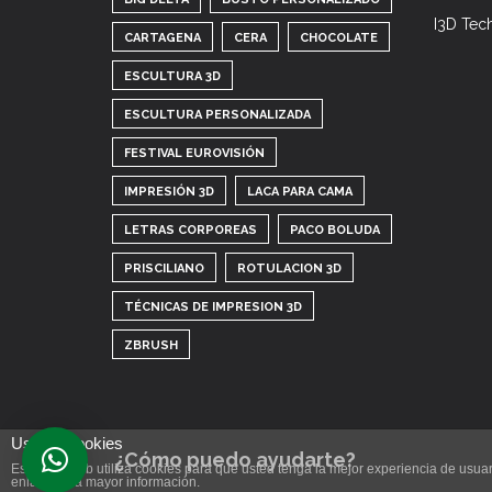
I3D Tec
CARTAGENA
CERA
CHOCOLATE
ESCULTURA 3D
ESCULTURA PERSONALIZADA
FESTIVAL EUROVISIÓN
IMPRESIÓN 3D
LACA PARA CAMA
LETRAS CORPOREAS
PACO BOLUDA
PRISCILIANO
ROTULACION 3D
TÉCNICAS DE IMPRESION 3D
ZBRUSH
Uso de cookies
¿Cómo puedo ayudarte?
Este sitio web utiliza cookies para que usted tenga la mejor experiencia de us
enlace para mayor información.