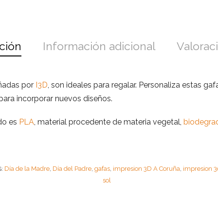
ción
Información adicional
Valoraci
eñadas por
I3D
, son ideales para regalar. Personaliza estas ga
para incorporar nuevos diseños.
ado es
PLA
, material procedente de materia vegetal,
biodegra
Día de la Madre
Día del Padre
gafas
impresion 3D A Coruña
impresion 3
S:
,
,
,
,
sol