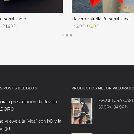
ersonalizable
Llavero Estrella Personalizada
–
24,90
€
14,90
€
11,90
€
T OPTIONS
AÑADIR AL CARRITO
ega Estimada entre 11/08/2026 -
Entrega Estimada entre 11/08/2
13/08/2026
13/08/2026
S POSTS DEL BLOG
PRODUCTOS MEJOR VALORAD
ESCULTURA CAS
ara a presentación da Revista
39,90
€
34,90
€
ADOIRO
ano vuelve a la “vida” con I3D y la
ón 3d