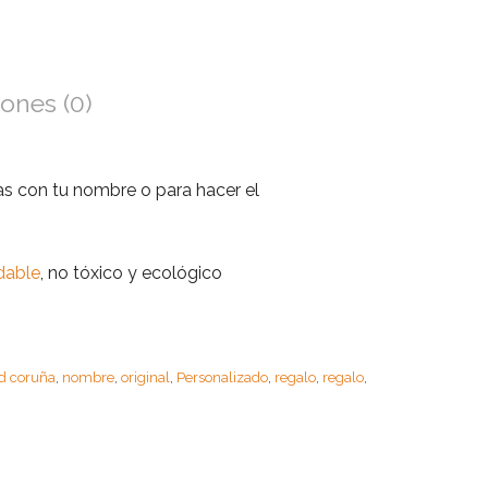
Facebook
Twitter
Google
ones (0)
Pinterest
fas con tu nombre o para hacer el
dable
, no tóxico y ecológico
d coruña
nombre
original
Personalizado
regalo
regalo
,
,
,
,
,
,