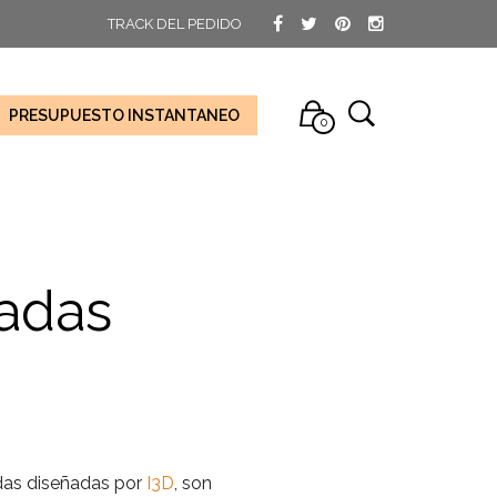
TRACK DEL PEDIDO
PRESUPUESTO INSTANTANEO
0
zadas
das diseñadas por
I3D
, son