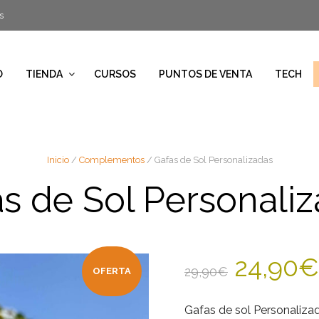
s
O
TIENDA
CURSOS
PUNTOS DE VENTA
TECH
Inicio
/
Complementos
/ Gafas de Sol Personalizadas
s de Sol Personali
24,90
€
29,90
€
OFERTA
Gafas de sol Personaliza