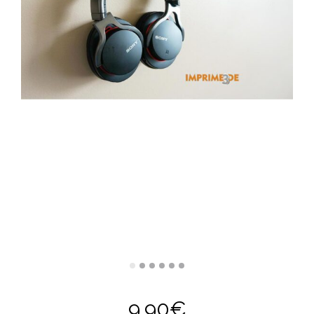
9,90
€