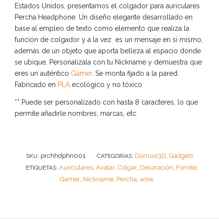
Estados Unidos, presentamos el colgador para auriculares
Percha Headphone. Un diseño elegante desarrollado en
base al empleo de texto como elemento que realiza la
función de colgador y a la vez es un mensaje en si mismo,
además de un objeto que aporta belleza al espacio donde
se ubique. Personalizala con tu Nickname y demuestra que
eres un auténtico
Gamer
. Se monta fijado a la pared.
Fabricado en
PLA
ecológico y no tóxico
** Puede ser personalizado con hasta 8 caracteres, lo que
permite añadirle nombres, marcas, etc
prchhdphn001
DomusI3D
Gadgets
SKU:
CATEGORÍAS:
,
Auriculares
Avatar
Colgar
Decoración
Fornite
ETIQUETAS:
,
,
,
,
,
Gamer
Nickname
Percha
wow
,
,
,