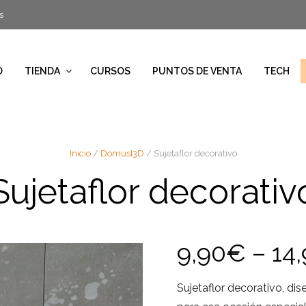
s
O
TIENDA
CURSOS
PUNTOS DE VENTA
TECH
Inicio
/
DomusI3D
/ Sujetaflor decorativo
Sujetaflor decorativ
9,90
€
–
14
Sujetaflor decorativo, di