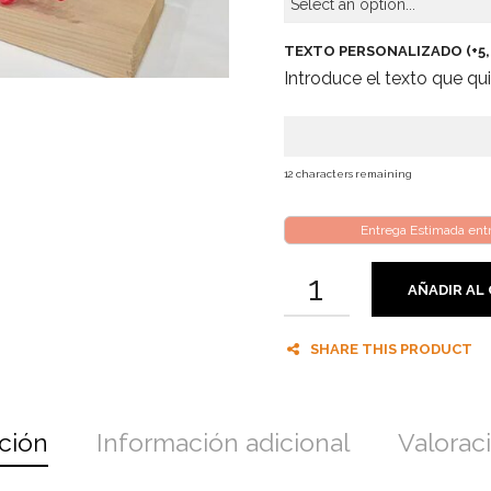
TEXTO PERSONALIZADO (+
5
Introduce el texto que quie
12
characters remaining
Entrega Estimada en
AÑADIR AL
SHARE THIS PRODUCT
ción
Información adicional
Valoraci