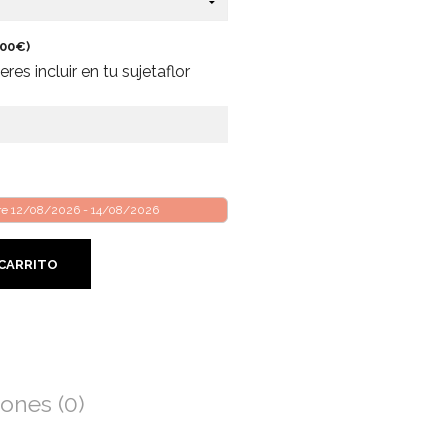
,00
€
)
res incluir en tu sujetaflor
tre 12/08/2026 - 14/08/2026
 CARRITO
Facebook
Twitter
ones (0)
Google
Pinterest