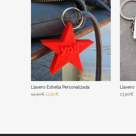
Llavero Estrella Personalizada
Llavero
14,90
€
11,90
€
13,90
€
AÑADIR AL CARRITO
SELEC
Entrega Estimada entre 12/08/2026 -
Entr
14/08/2026