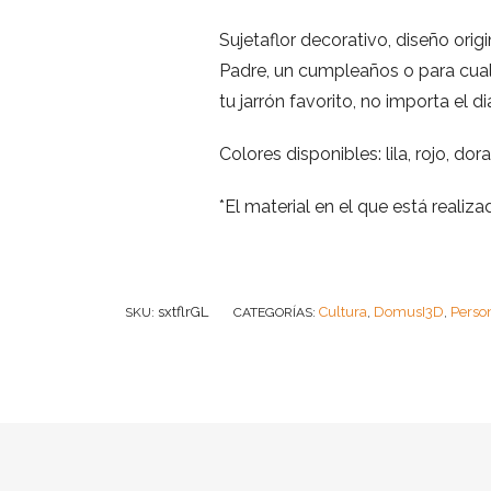
Sujetaflor decorativo, diseño orig
Padre, un cumpleaños o para cualq
tu jarrón favorito, no importa el 
Colores disponibles: lila, rojo, do
*El material en el que está realiz
sxtflrGL
Cultura
DomusI3D
Perso
SKU:
CATEGORÍAS:
,
,