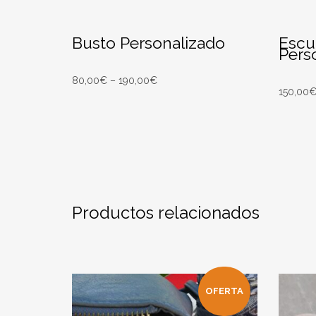
Busto Personalizado
Escu
Pers
80,00
€
–
190,00
€
150,00
SELECT OPTIONS
AÑADI
Entrega Estimada entre 12/08/2026 -
Entr
14/08/2026
Productos relacionados
OFERTA