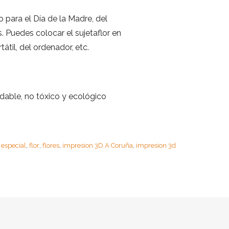
 para el Día de la Madre, del
 Puedes colocar el sujetaflor en
átil, del ordenador, etc.
dable, no tóxico y ecológico
especial
flor
flores
impresion 3D A Coruña
impresion 3d
,
,
,
,
,