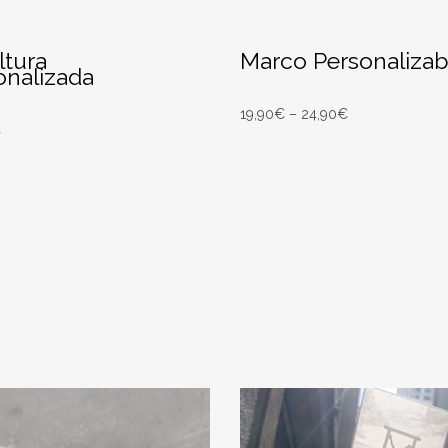
ltura
Marco Personalizab
onalizada
19,90
€
–
24,90
€
€
SELECT OPTIONS
R AL CARRITO
Entrega Estimada entre 12/08/2
ega Estimada entre 12/08/2026 -
14/08/2026
14/08/2026