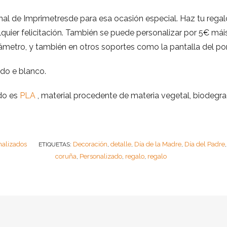
inal de Imprimetresde para esa ocasión especial. Haz tu regalo
uier felicitación. También se puede personalizar por 5€ máis.
diámetro, y también en otros soportes como la pantalla del port
rado e blanco.
ado es
PLA
, material procedente de materia vegetal, biodegra
nalizados
Decoración
detalle
Día de la Madre
Día del Padre
ETIQUETAS:
,
,
,
coruña
Personalizado
regalo
regalo
,
,
,