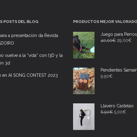
S POSTS DEL BLOG
PRODUCTOS MEJOR VALORAD
Juego para Perros
ara a presentación da Revista
40,00
€
29,00
€
ADOIRO
ano vuelve a la “vida” con I3D y la
ón 3d
Pendientes Samaí
h en AI SONG CONTEST 2023
9,90
€
Llavero Castelao
6,90
€
5,00
€