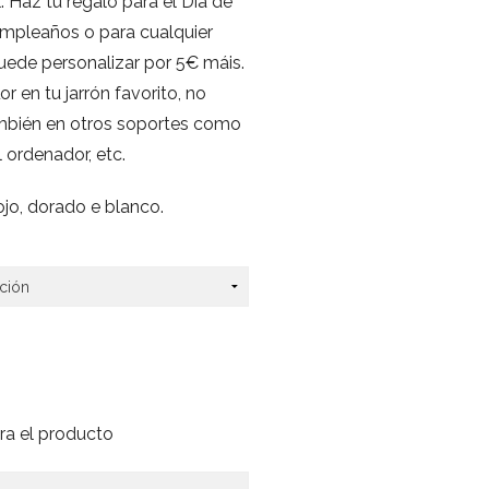
. Haz tu regalo para el Día de
umpleaños o para cualquier
puede personalizar por 5€ máis.
r en tu jarrón favorito, no
ambién en otros soportes como
el ordenador, etc.
rojo, dorado e blanco.
ara el producto