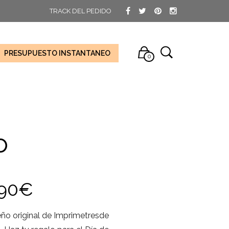
TRACK DEL PEDIDO
PRESUPUESTO INSTANTANEO
0
o
,90
€
seño original de Imprimetresde