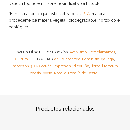
Dále un toque feminista y reivindicativo a tu look!
*El material en el que está realizado es
PLA
, material
procedente de materia vegetal, biodegradable, no tóxico e
ecológico
nlrsl001
Activismo
Complementos
SKU:
CATEGORÍAS:
,
,
Cultura
anillo
escritora
Feminista
gallega
ETIQUETAS:
,
,
,
,
impresion 3D A Coruña
impresion 3d coruña
libros
literatura
,
,
,
,
poesía
poeta
Rosalía
Rosalía de Castro
,
,
,
Productos relacionados