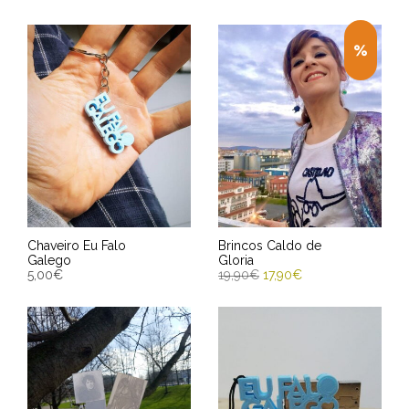
Chaveiro Eu Falo
Brincos Caldo de
Galego
Gloria
5,00
€
19,90
€
17,90
€
ENGADIR AO CARRIÑO
ENGADIR AO CARRIÑO
Entrega Estimada entre
Entrega Estimada entre
12/08/2026 - 14/08/2026
12/08/2026 - 14/08/2026