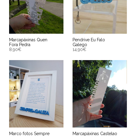
Marcapáxinas Quen
Pendrive Eu Falo
Fora Pedra
Galego
8,90
€
14,90
€
ENGADIR AO CARRIÑO
ENGADIR AO CARRIÑO
Entrega Estimada entre
Entrega Estimada entre
12/08/2026 - 14/08/2026
12/08/2026 - 14/08/2026
Marco fotos Sempre
Marcapáxinas Castelao