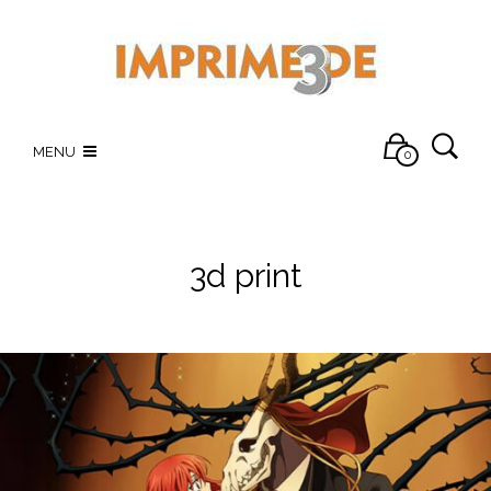
MENU
0
3d print