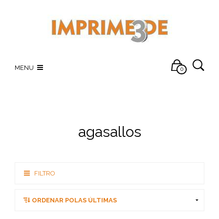
MENU
0
agasallos
FILTRO