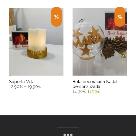
Soporte Vela
Bola decoración Nadal
12,90
€
–
19,90
€
personalizada
14,90
€
11,90
€
SELECT OPTIONS
SELECT OPTIONS
Entrega Estimada entre
Entrega Estimada entre
11/08/2026 - 13/08/2026
11/08/2026 - 13/08/2026