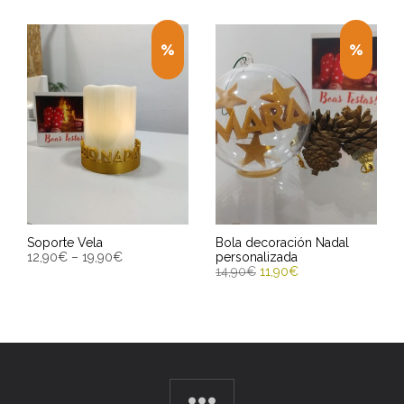
Soporte Vela
Bola decoración Nadal
12,90
€
–
19,90
€
personalizada
14,90
€
11,90
€
SELECT OPTIONS
SELECT OPTIONS
Entrega Estimada entre
Entrega Estimada entre
12/08/2026 - 14/08/2026
12/08/2026 - 14/08/2026