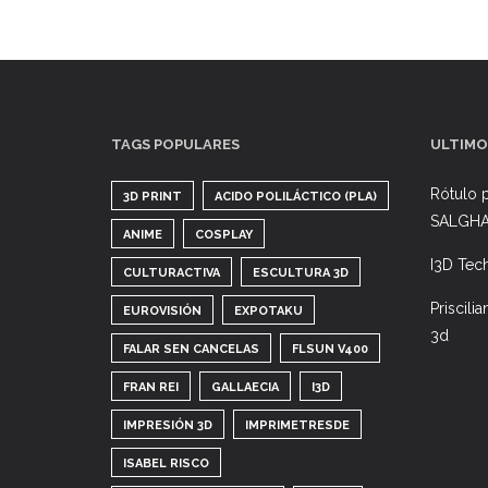
14/08/2026
TAGS POPULARES
ULTIMO
Rótulo p
3D PRINT
ACIDO POLILÁCTICO (PLA)
SALGH
ANIME
COSPLAY
I3D Tec
CULTURACTIVA
ESCULTURA 3D
Priscili
EUROVISIÓN
EXPOTAKU
3d
FALAR SEN CANCELAS
FLSUN V400
FRAN REI
GALLAECIA
I3D
IMPRESIÓN 3D
IMPRIMETRESDE
ISABEL RISCO