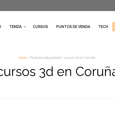
O
TENDA
CURSOS
PUNTOS DE VENDA
TECH
Inicio
/ Produtos etiquetados “cursos 3d en Coruña”
cursos 3d en Coruñ