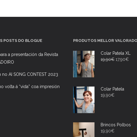
S POSTS DO BLOGUE
PRODUTOS MELLOR VALORAD
Colar Patela XL
ara a presentación da Revista
19,90
€
17,90
€
ADOIRO
h no AI SONG CONTEST 2023
ano volta á “vida” coa impresión
Colar Patela
19,90
€
Brincos Polbos
19,90
€