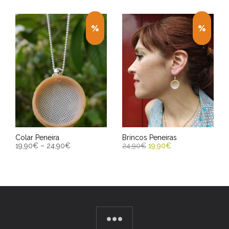
Colar Peneira
Brincos Peneiras
19,90
€
–
24,90
€
24,90
€
19,90
€
SELECCIONAR OPCIÓNS
ENGADIR AO CARRIÑO
Entrega Estimada entre
Entrega Estimada entre
14/08/2026 - 16/08/2026
14/08/2026 - 16/08/2026