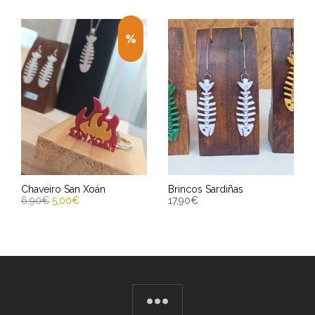
Chaveiro San Xoán
Brincos Sardiñas
6,90
€
5,00
€
17,90
€
ENGADIR AO CARRIÑO
SELECCIONAR OPCIÓNS
Entrega Estimada entre
Entrega Estimada entre
11/08/2026 - 13/08/2026
11/08/2026 - 13/08/2026