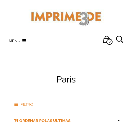
MENU
0
París
FILTRO