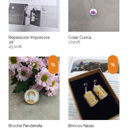
Reparación Impresora
Colar Cunca
3d
17,90
€
45,00
€
ENGADIR AO CARRIÑO
ENGADIR AO CARRIÑO
Entrega Estimada entre
Entrega Estimada entre
11/08/2026 - 13/08/2026
11/08/2026 - 13/08/2026
Broche Pandeireta
Brincos Nasas