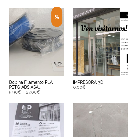
Bobina Filamento PLA
IMPRESORA 3D
PETG ABS ASA…
0,00
€
9,90
€
–
27,00
€
ENGADIR AO CARRIÑO
SELECCIONAR OPCIÓNS
Entrega Estimada entre
Entrega Estimada entre
11/08/2026 - 13/08/2026
11/08/2026 - 13/08/2026