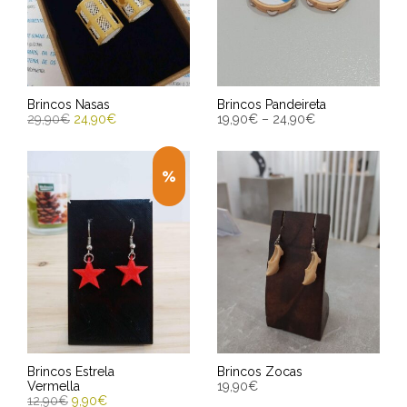
Brincos Nasas
Brincos Pandeireta
29,90
€
24,90
€
19,90
€
–
24,90
€
ENGADIR AO CARRIÑO
SELECCIONAR OPCIÓNS
Entrega Estimada entre
Entrega Estimada entre
13/08/2026 - 15/08/2026
13/08/2026 - 15/08/2026
Brincos Estrela
Brincos Zocas
Vermella
19,90
€
12,90
€
9,90
€