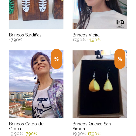
Brincos Sardiñas
Brincos Vieira
17,90
€
17,90
€
14,90
€
SELECCIONAR OPCIÓNS
ENGADIR AO CARRIÑO
Entrega Estimada entre
Entrega Estimada entre
13/08/2026 - 15/08/2026
13/08/2026 - 15/08/2026
Brincos Caldo de
Brincos Queixo San
Gloria
Simón
19,90
€
17,90
€
19,90
€
17,90
€