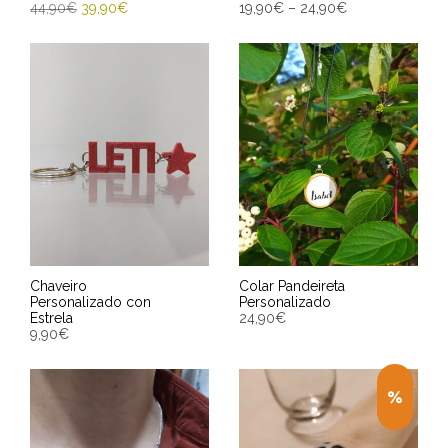
44,90
€
39,90
€
19,90
€
–
24,90
€
ENGADIR AO CARRIÑO
SELECCIONAR OPCIÓNS
Entrega Estimada entre
Entrega Estimada entre
12/08/2026 - 14/08/2026
12/08/2026 - 14/08/2026
Chaveiro
Colar Pandeireta
Personalizado con
Personalizado
Estrela
24,90
€
9,90
€
SELECT OPTIONS
SELECT OPTIONS
Entrega Estimada entre
Entrega Estimada entre
12/08/2026 - 14/08/2026
12/08/2026 - 14/08/2026