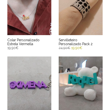
Colar Personalizado
Servilleteiro
Estrela Vermella
Personalizado Pack 2
19,90
€
24,90
€
19,90
€
ENGADIR AO CARRIÑO
ENGADIR AO CARRIÑO
Entrega Estimada entre
Entrega Estimada entre
12/08/2026 - 14/08/2026
12/08/2026 - 14/08/2026