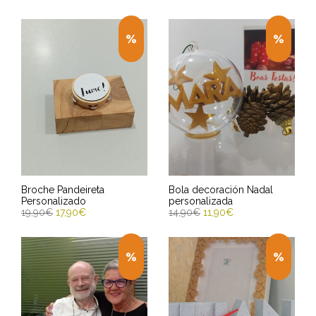
Broche Pandeireta
Bola decoración Nadal
Personalizado
personalizada
19,90
€
17,90
€
14,90
€
11,90
€
ENGADIR AO CARRIÑO
SELECT OPTIONS
Entrega Estimada entre
Entrega Estimada entre
12/08/2026 - 14/08/2026
12/08/2026 - 14/08/2026