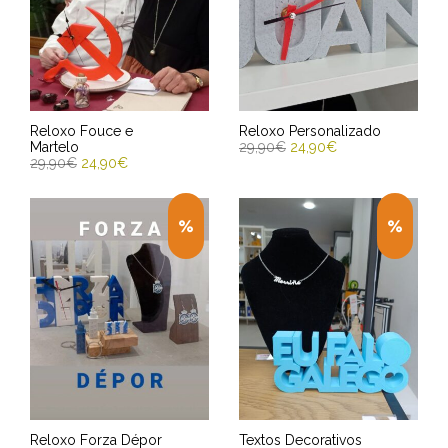
Reloxo Fouce e
Reloxo Personalizado
Martelo
29,90
€
24,90
€
29,90
€
24,90
€
SELECT OPTIONS
ENGADIR AO CARRIÑO
Entrega Estimada entre
Entrega Estimada entre
12/08/2026 - 14/08/2026
12/08/2026 - 14/08/2026
Reloxo Forza Dépor
Textos Decorativos