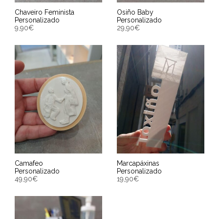
Chaveiro Feminista
Osiño Baby
Personalizado
Personalizado
9,90
€
29,90
€
SELECT OPTIONS
SELECCIONAR OPCIÓNS
Entrega Estimada entre
Entrega Estimada entre
12/08/2026 - 14/08/2026
12/08/2026 - 14/08/2026
Camafeo
Marcapáxinas
Personalizado
Personalizado
49,90
€
19,90
€
SELECT OPTIONS
SELECT OPTIONS
Entrega Estimada entre
Entrega Estimada entre