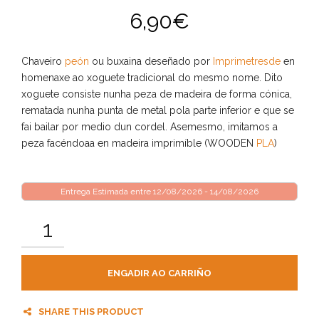
6,90
€
Chaveiro
peón
ou buxaina deseñado por
Imprimetresde
en
homenaxe ao xoguete tradicional do mesmo nome. Dito
xoguete consiste nunha peza de madeira de forma cónica,
rematada nunha punta de metal pola parte inferior e que se
fai bailar por medio dun cordel. Asemesmo, imitamos a
peza facéndoaa en madeira imprimíble (WOODEN
PLA
)
Entrega Estimada entre 12/08/2026 - 14/08/2026
ENGADIR AO CARRIÑO
SHARE THIS PRODUCT