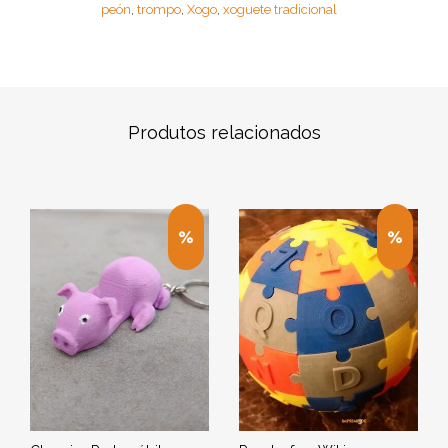
peón
trompo
Xogo
xoguete tradicional
,
,
,
Produtos relacionados