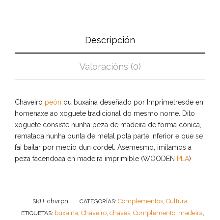
Descripción
Valoracións (0)
Chaveiro
peón
ou buxaina deseñado por Imprimetresde en
homenaxe ao xoguete tradicional do mesmo nome. Dito
xoguete consiste nunha peza de madeira de forma cónica,
rematada nunha punta de metal pola parte inferior e que se
fai bailar por medio dun cordel. Asemesmo, imitamos a
peza facéndoaa en madeira imprimíble (WOODEN
PLA
)
chvrpn
Complementos
Cultura
SKU:
CATEGORÍAS:
,
buxaina
Chaveiro
chaves
Complemento
madeira
ETIQUETAS:
,
,
,
,
,