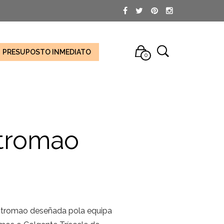
PRESUPOSTO INMEDIATO
0
stromao
astromao deseñada pola equipa