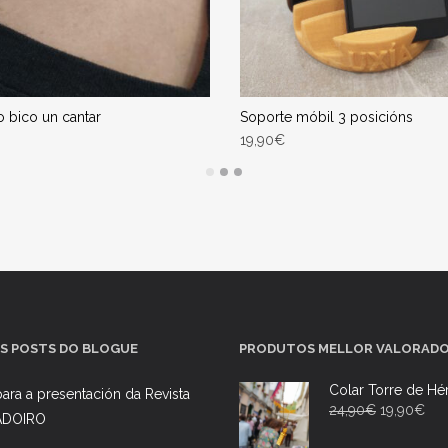
o bico un cantar
Soporte móbil 3 posicións
19,90
€
DIR AO CARRIÑO
SELECCIONAR OPCIÓNS
ega Estimada entre 11/08/2026 -
Entrega Estimada entre 11/08/2
13/08/2026
13/08/2026
S POSTS DO BLOGUE
PRODUTOS MELLOR VALORAD
Colar Torre de Hé
ara a presentación da Revista
24,90
€
19,90
€
ADOIRO