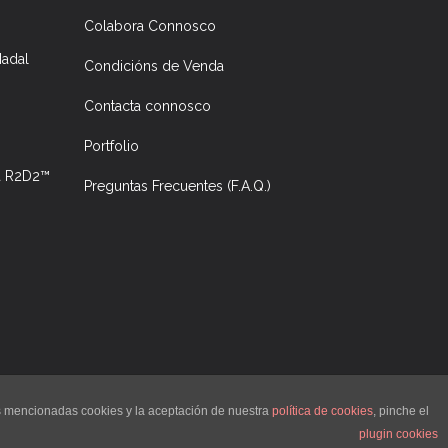
Colabora Connosco
Nadal
Condicións de Venda
Contacta connosco
Portfolio
ra R2D2™
Preguntas Frecuentes (F.A.Q.)
©
imprimetresde.com
- impresión en tres dimensiones
as mencionadas cookies y la aceptación de nuestra
política de cookies
, pinche el
plugin cookies