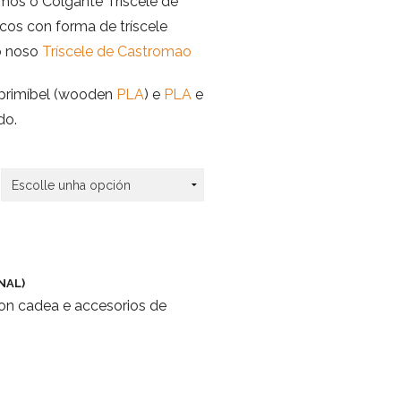
mos o Colgante Tríscele de
cos con forma de tríscele
o noso
Tríscele de Castromao
mprimíbel (wooden
PLA
) e
PLA
e
do.
NAL)
on cadea e accesorios de