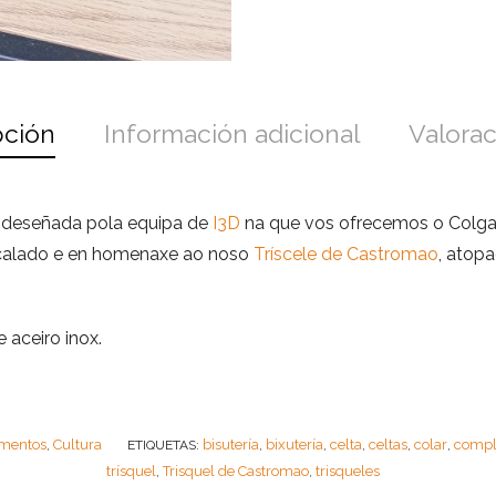
pción
Información adicional
Valorac
 deseñada pola equipa de
I3D
na que vos ofrecemos o Colga
e calado e en homenaxe ao noso
Tríscele de Castromao
, atop
 aceiro inox.
mentos
Cultura
bisutería
bixutería
celta
celtas
colar
compl
,
ETIQUETAS:
,
,
,
,
,
trísquel
Trisquel de Castromao
trisqueles
,
,