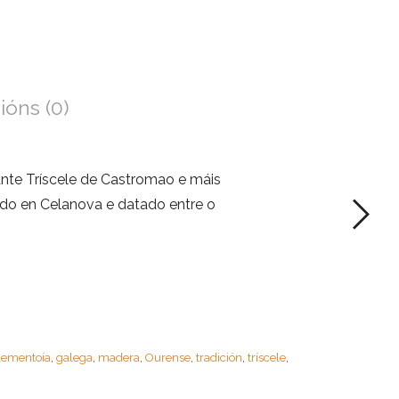
ións (0)
nte Tríscele de Castromao e máis
ado en Celanova e datado entre o
ementoía
galega
madera
Ourense
tradición
tríscele
,
,
,
,
,
,