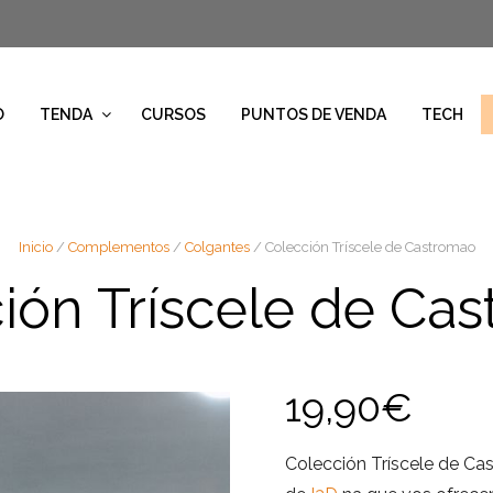
O
TENDA
CURSOS
PUNTOS DE VENDA
TECH
Inicio
/
Complementos
/
Colgantes
/ Colección Tríscele de Castromao
ión Tríscele de Ca
19,90
€
Colección Tríscele de C