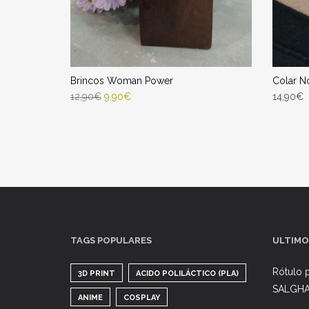
Brincos Woman Power
Colar N
12,90
€
9,90
€
14,90
€
SELECT OPTIONS
ENGA
Entrega Estimada entre 11/08/2026 -
Entr
13/08/2026
TAGS POPULARES
ULTIMO
Rótulo p
3D PRINT
ACIDO POLILÁCTICO (PLA)
SALGH
ANIME
COSPLAY