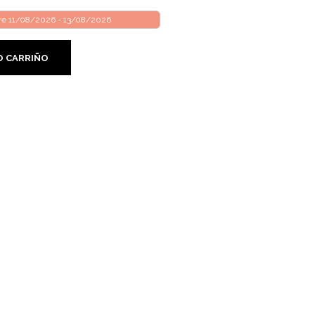
tre 11/08/2026 - 13/08/2026
O CARRIÑO
Facebook
Twitter
Google
Pinterest