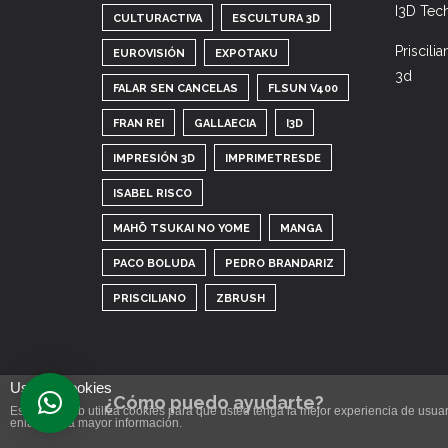
I3D Tec
CULTURACTIVA
ESCULTURA 3D
Priscili
EUROVISIÓN
EXPOTAKU
3d
FALAR SEN CANCELAS
FLSUN V400
FRAN REI
GALLAECIA
I3D
IMPRESIÓN 3D
IMPRIMETRESDE
ISABEL RISCO
MAHŌ TSUKAI NO YOME
MANGA
PACO BOLUDA
PEDRO BRANDARIZ
PRISCILIANO
ZBRUSH
Uso de cookies
¿Cómo puedo ayudarte?
Este sitio web utiliza cookies para que usted tenga la mejor experiencia de us
enlace para mayor información.