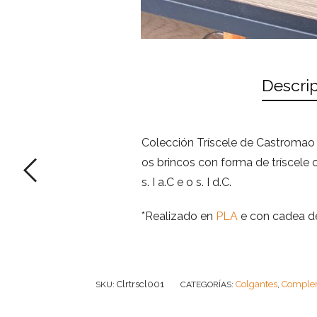
Descri
Colección Tríscele de Castromao
os brincos con forma de tríscel
s. I a.C e o s. I d.C.
*Realizado en
PLA
e con cadea de
Clrtrscl001
Colgantes
Comple
SKU:
CATEGORÍAS:
,