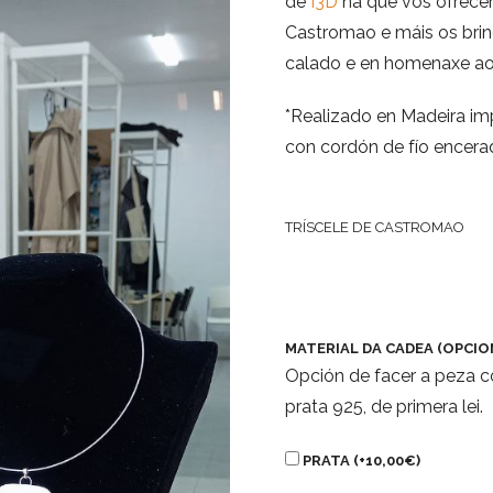
de
I3D
na que vos ofrece
Castromao e máis os brin
calado e en homenaxe a
*Realizado en Madeira i
con cordón de fío encera
TRÍSCELE DE CASTROMAO
MATERIAL DA CADEA (OPCIO
Opción de facer a peza c
prata 925, de primera lei.
PRATA (+
10,00
€
)