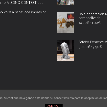
h no AI SONG CONTEST 2023
ano volta á “vida” coa impresión
Bola decoración 
personalizada
14,90
€
11,90
€
Saleiro Pementei
30,00
€
19,90
€
uario. Si continúa navegando está dando su consentimiento para la aceptación de l
ACEPTAR