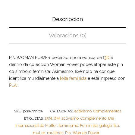
Descripción
Valoracións (0)
PIN WOMAN POWER deseñado pola equipa de
I3D
e
dentro da colección Woman Power podes atopar este pin
co símbolo feminista. Asimesmo, fixémolo na cor que
identifica mundialmente a
loita feminista
e está impreso con
PLA
.
pnwmnpw
Activismo
Complementos
SKU:
CATEGORÍAS:
,
25N
8M
activismo
Complemento
Día
ETIQUETAS:
,
,
,
,
Internacional da Muller
feminismo
Feminista
galego
lila
,
,
,
,
,
muller
mulleres
Pin
Woman Power
,
,
,