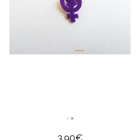
3,90
€