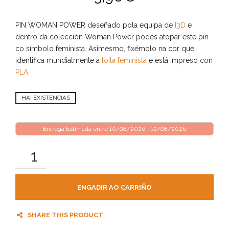
PIN WOMAN POWER deseñado pola equipa de
I3D
e
dentro da colección Woman Power podes atopar este pin
co símbolo feminista. Asimesmo, fixémolo na cor que
identifica mundialmente a
loita feminista
e está impreso con
PLA
.
HAI EXISTENCIAS
Entrega Estimada entre 10/08/2026 - 12/08/2026
ENGADIR AO CARRIÑO
SHARE THIS PRODUCT