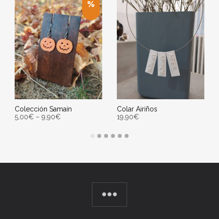
Colección Samaín
Colar Airiños
5,00
€
–
9,90
€
19,90
€
VER PRODUTOS
ENGADIR AO CARRIÑO
Entrega Estimada entre
Entrega Estimada entre
10/08/2026 - 12/08/2026
10/08/2026 - 12/08/2026