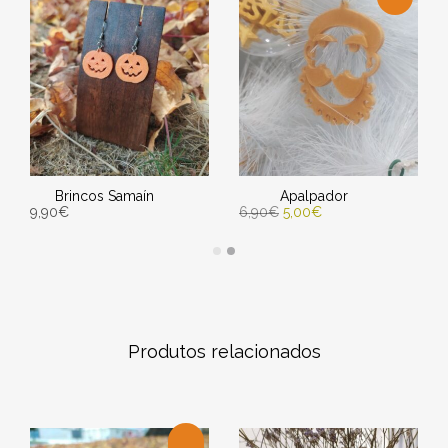
Brincos Samaín
Apalpador
9,90
€
6,90
€
5,00
€
ENGADIR AO CARRIÑO
SELECCIONAR OPCIÓNS
Entrega Estimada entre
Entrega Estimada entre
10/08/2026 - 12/08/2026
10/08/2026 - 12/08/2026
Produtos relacionados