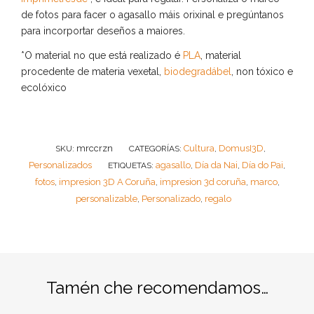
de fotos para facer o agasallo máis orixinal e pregúntanos
para incorportar deseños a maiores.
*O material no que está realizado é
PLA
, material
procedente de materia vexetal,
biodegradábel
, non tóxico e
ecolóxico
mrccrzn
Cultura
DomusI3D
SKU:
CATEGORÍAS:
,
,
Personalizados
agasallo
Día da Nai
Día do Pai
ETIQUETAS:
,
,
,
fotos
impresion 3D A Coruña
impresion 3d coruña
marco
,
,
,
,
personalizable
Personalizado
regalo
,
,
Tamén che recomendamos…