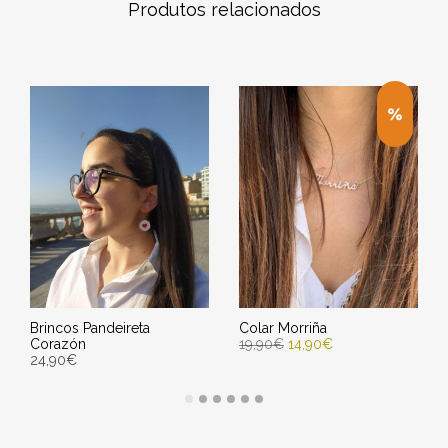
Produtos relacionados
Brincos Pandeireta
Colar Morriña
Corazón
19,90
€
14,90
€
24,90
€
ENGADIR AO CARRIÑO
ENGADIR AO CARRIÑO
Entrega Estimada entre
Entrega Estimada entre
10/08/2026 - 12/08/2026